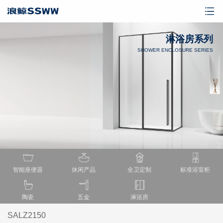
淋浴房系列
SHOWER ENCLOSURE SERIES
智能座便器
休闲产品
全卫定制
标准浴室柜
陶瓷
五金
淋浴房
SALZ2150