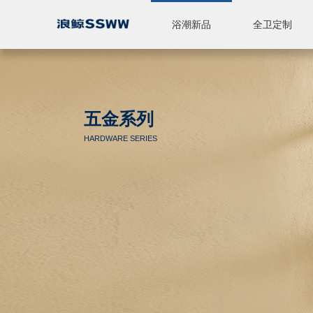
浴潮新品
全卫定制
智能座便器
休闲产品
全卫定制
标准浴室柜
陶瓷
五金
淋浴房
品牌简介
品牌实力
新闻中心
五金系列
HARDWARE SERIES