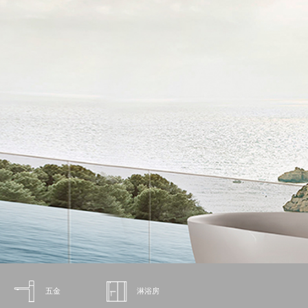
五金
淋浴房