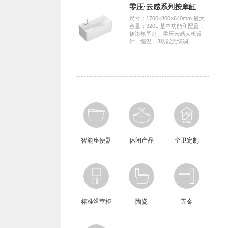
零压·云感系列按摩缸
尺寸：1700×800×640mm 最大
容量：320L 基本功能和配置：
裙边氛围灯、零压云感人机设
计、恒温、3功能无级调…
智能座便器
休闲产品
全卫定制
标准浴室柜
陶瓷
五金