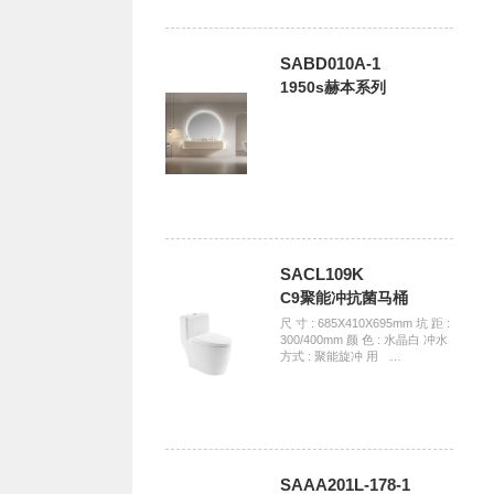
SABD010A-1
1950s赫本系列
SACL109K
C9聚能冲抗菌马桶
尺 寸 : 685X410X695mm 坑 距 :
300/400mm 颜 色 : 水晶白 冲水
方式 : 聚能旋冲 用ﾠ…
SAAA201L-178-1